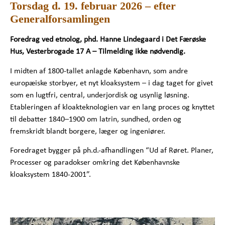
Torsdag d. 19. februar 2026 – efter
Generalforsamlingen
Foredrag ved etnolog, phd. Hanne Lindegaard i Det Færøske
Hus, Vesterbrogade 17 A – Tilmelding ikke nødvendig.
I midten af 1800-tallet anlagde København, som andre
europæiske storbyer, et nyt kloaksystem – i dag taget for givet
som en lugtfri, central, underjordisk og usynlig løsning.
Etableringen af kloakteknologien var en lang proces og knyttet
til debatter 1840–1900 om latrin, sundhed, orden og
fremskridt blandt borgere, læger og ingeniører.
Foredraget bygger på ph.d.-afhandlingen “Ud af Røret. Planer,
Processer og paradokser omkring det Københavnske
kloaksystem 1840-2001”.